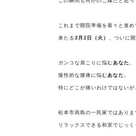
この瞬間も何かのご縁だと思っ
これまで開院準備を着々と進め
来たる
3
月
1
日（火）
、ついに開
ガンコな肩こりに悩む
あなた
。
慢性的な腰痛に悩む
あなた
。
特にどこが痛いわけではないが
松本市両島の一民家ではありま
リラックスできる和室でじっく