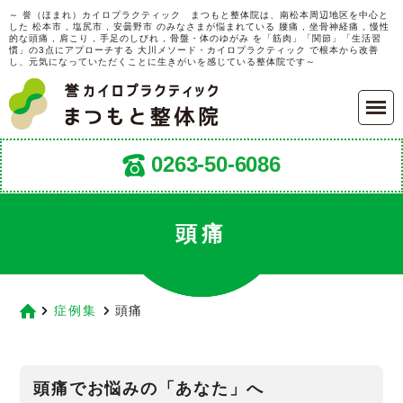
～ 誉（ほまれ）カイロプラクティック まつもと整体院は、南松本周辺地区を中心と
した 松本市 , 塩尻市 , 安曇野市 のみなさまが悩まれている 腰痛 , 坐骨神経痛 , 慢性
的な頭痛 , 肩こり , 手足のしびれ , 骨盤・体のゆがみ を「筋肉」「関節」「生活習
慣」の3点にアプローチする 大川メソード・カイロプラクティック で根本から改善
し、元気になっていただくことに生きがいを感じている整体院です～
0263-50-6086
頭痛
症例集
頭痛
頭痛でお悩みの「あなた」へ