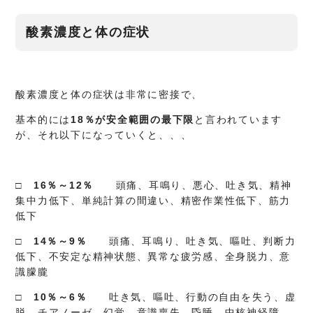
酸素濃度と体の症状
酸素濃度と体の症状は非常に密接で、
基本的には
18％が安全範囲の最下限
と言われています
が、それ以下になっていくと、、、
□ 16％～12％
頭痛、耳鳴り、悪心、吐き気、精神
集中力低下、単純計算の間違い、精密作業性低下、筋力
低下
□ 14％～9％
頭痛、耳鳴り、吐き気、嘔吐、判断力
低下、不安定な精神状態、異常な疲労感、全身脱力、意
識朦朧
□ 10％～6％
吐き気、嘔吐、行動の自由を失う、虚
脱、チアノーゼ、幻覚、意識喪失、昏睡、中核神経障