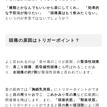
「種類とかなんでもいいから楽にしてくれ」 「効果的
な予防法が知りたい」 「頭痛薬はもう飲みたくない」
というのが本音ではないでしょうか？
頭痛の原因はトリガーポイント？
よく言われるのは「首や肩のこりが原因」の
緊張性頭痛
で、
肩こり頭痛
、
筋収縮性頭痛
とも呼ばれることがあ
り、
全頭痛の約7割
が緊張性頭痛と言われています。
首の筋肉では
「胸鎖乳突筋」
にトリガーポイントができ
ると
目の周り
や
おでこ
、
こめかみ
や
耳の裏
など広範囲に
関連痛を飛ばします。また、
「頭板状筋」「頸板状筋」
にトリガーポイントができると
目の奥
や
頭頂部
によく関